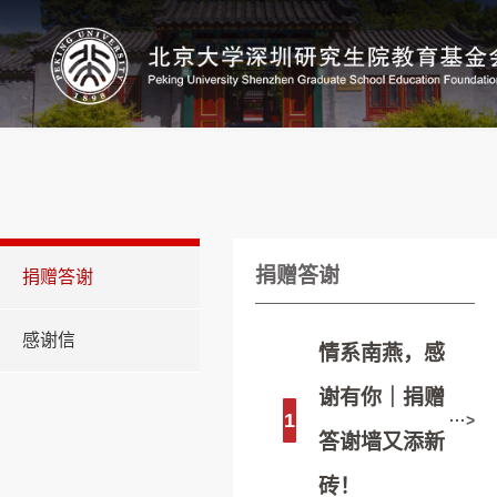
捐赠答谢
捐赠答谢
感谢信
情系南燕，感
谢有你｜捐赠
1
···>
答谢墙又添新
砖！