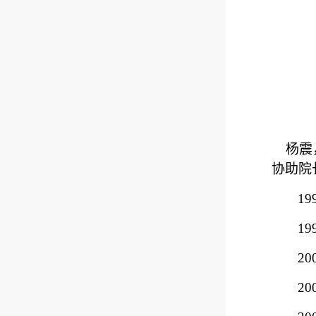
杨震
协助院
19
1
2
2