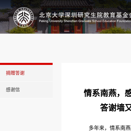
捐赠答谢
感谢信
情系南燕，
答谢墙
多年来，情系南燕