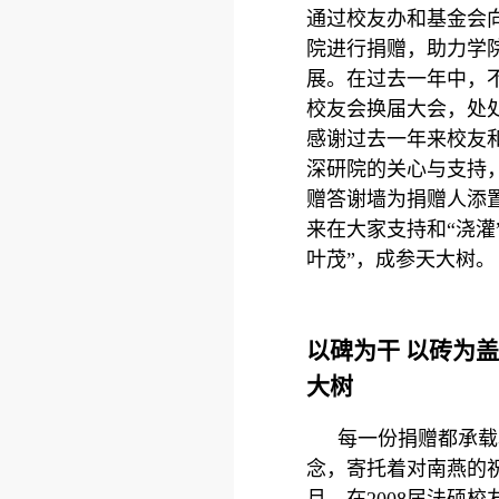
通过校友办和基金会
院进行捐赠，助力学
展。在过去一年中，不
校友会换届大会，处
感谢过去一年来校友
深研院的关心与支持
赠答谢墙为捐赠人添
来在大家支持和“浇灌
叶茂”，成参天大树。
以碑为干 以砖为盖
大树
每一份捐赠都承载
念，寄托着对南燕的祝
月，在2008届法硕